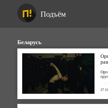
Подъём
Беларусь
Орг
раз
Орг
груп
27.11