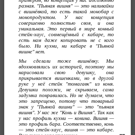
примером, но концепция у нас абсолютно
разная. "Пьяная вишня" — это наливайки
с вишнёвкой, то есть такой монобар с
монопродуктом. У нас концепция
совершенно полностью своя, и она
уникальная. Это первый в мире конный
стейк-хаус, совмещённый с кабаре, то
есть нам даже копировать не с кого
было. Ни кухни, ни кабаре в "Пьяной
вишне" нет.
Мы сделали тоже вишнёвку. Мы
вдохновлялись их историей, поэтому мы
нарисовали свою девушку, она
прикрывается вишенками, но в другой
руке у неё стейк "томагавк" из коня.
Девушки похожи, не скрываем, сама
задумка понравилась. Но не думаем, что
это запрещено, потому что товарный
знак у "Пьяной вишни" — это "пьяная
вишня". У нас же "Конь и Вишня". Так как
у нас профиль кухни — конина. Вишня —
это профиль бара. Соответственно, конь
— это стейк-хаус, вишня — это кабаре.