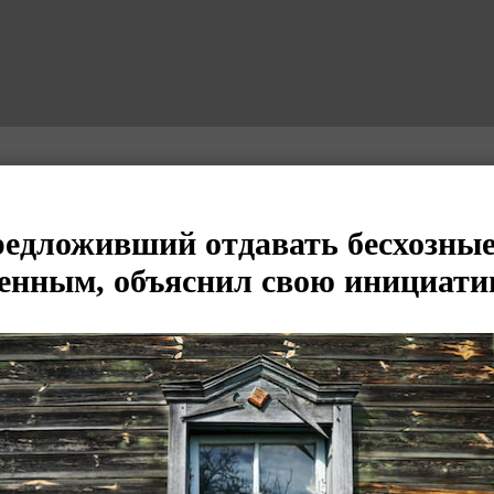
редложивший отдавать бесхозные
нным, объяснил свою инициати