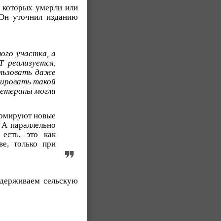
а которых умерли или
 Он уточнил изданию
ого участка, а
 реализуется,
ользовать даже
мировать такой
ветераны могли
формируют новые
 А параллельно
есть, это как
ве, только при
ддерживаем сельскую