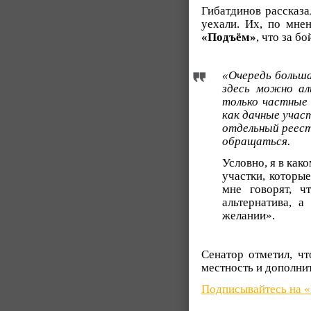
Гибатдинов рассказа
уехали. Их, по мне
«Подъём»
, что за б
«Очередь больша
здесь можно ал
только частные 
как дачные учас
отдельный реест
обращаться.
Условно, я в как
участки, которы
мне говорят, ч
альтернатива, а
желании».
Сенатор отметил, ч
местность и дополни
Подписывайтесь на 