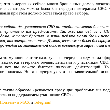
л, что в деревнях сейчас много брошенных домов, хозяев
нию сенатора, можно было бы передать ветеранам СВО.
ойцами при этом должно оставаться право выбора.
я сейчас для участников СВО по предоставлению бесплатн
ьтернативно им предложить. Так же, как сейчас с СНТ
дома, которые бросили. И наши ребята могли бы их исп
тки, как загородные дома. Думаю, возможно было бы сфор
р, чтобы на заявительной основе военнослужащие наши и 
ом-то муниципалитете нахожусь на очереди, и жду, когда с
е выдаются ветеранам боевых действий и участникам СВО.
то вот вы можете быстрее получить действующий. То 
 не плюсом. Но я подчеркну: это на заявительной осно
то таким образом «решаются сразу две проблемы: мы по
тельно поддерживаем участников СВО».
«Подъём» в MAX
и
Telegram!