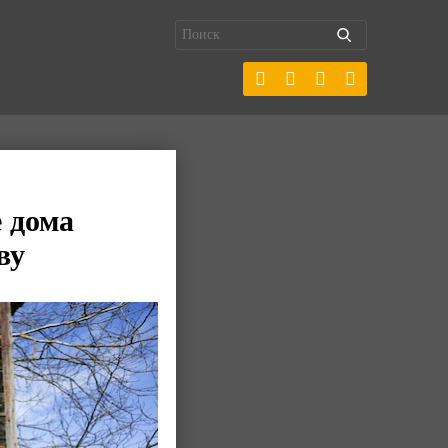
 дома
ву