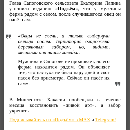
Глава Сапоговского сельсовета Екатерина Лапина
уточнила изданию
«Подъём»
, что у мужчины
ферма рядом с селом, после случившегося овец он
пасёт сам.
«Овцы не съели, а только выдернули
сеянцы сосны. Территория огорожена
деревянным забором, но, видимо,
местами они нашли лазейки.
Мужчина в Сапогове не проживает, но его
ферма находится рядом. Он объясняет
тем, что пастуха не было пару дней и скот
пасся без присмотра. Сейчас он пасёт их
сам».
В Минлесхозе Хакасии пообещали в течение
месяца восстановить «живой арт», а забор
укрепить.
Подписывайтесь на «Подъём» в MAX
и
Telegram!