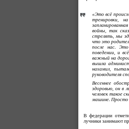
«Это всё происх
тренировки, 
запланированная
войны, так ска
стрелять, мы зд
что это родител
после нас. Это
поведении, и вс
важный на дорог
вышла админист
нахамил, пытал
руководителя сп
Весеннее обост
здоровью, он в 
человек такое с
машине. Просто 
В федерации отмети
лучники занимают пр