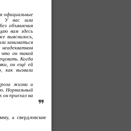
ся официальные
и. У нас шла
без объявления
щаю вам здесь
же выяснилось,
ыли заниматься
 неадекватном
, что он такой
рцевать. Когда
ки, он ещё ей
, как вызвали
гроза жизни и
лю. Нормальный
 он приехал на
мму, а свердловские