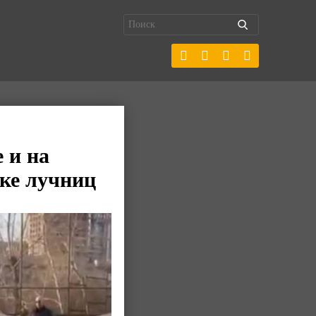
 и на
вке лучниц