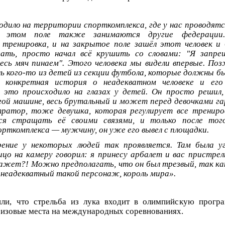
одило на территории спорткомплекса, где у нас проводят
на этом поле также занимаются другие федераци
 тренировка, и на закрытое поле зашёл этот человек и 
зать, просто начал всё крушить со словами: "Я запре
есь мяч пинаем". Этого человека мы видели впервые. Поз
ь кого-то из детей из секции футбола, которые должны б
 конкретная история о неадекватном человеке и его
ё это происходило на глазах у детей. Он просто решил
ой машине, весь брутальный и может перед девочками га
ратор, тоже девушка, которая регулирует все трениров
ся стращать её своими связями, и только после того
орткомплекса — мужчину, он уже его вывел с площадки.
рение у некоторых людей так проявляется. Там была у
лицо на камеру говорил: я принесу арбалет и вас пристре
кажет?! Можно предполагать, что он был трезвый, так как
неадекватный такой персонаж, король мира».
ли, что стрельба из лука входит в олимпийскую програ
изовые места на международных соревнованиях.