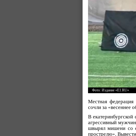
Фото: Издание «E1.RU»
Местная федерация 
сочли за «весеннее о
В екатеринбургской 
агрессивный мужчина
швырял мишени со с
прострелю». Вывести