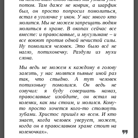
потом. Там даже не коврик, а шарфик
был, он просто попросил помолиться,
встал в уголочке у икон. У нас много кто
молится. Мы не можем запрещать людям
молиться в храме. В окопах сейчас все
вместе: и православные, и мусульмане – и
все воюют против одной нечистой силы.
Ну помолился человек. Это было всё не
нагло, потихонечку. Раздули из мухи
слона.
Мы ведь не можем к каждому в голову
залезть, у нас молятся пьяные иной раз
так, что стыдно. А тут человек
потихоньку помолился. Он ведь не
озвучил: я буду совершать намаз,
православные изойдите, он встал на
коленки, как мы стоим, и молился. Кому-
то просто хочется кого-то столкнуть
зубами. Христос пришёл ко всем. И кто
знает, когда человек уверует, может,
когда он в православном храме стоит на
коленочках».