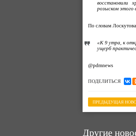
восстановили 
розыском этого 
По словам Лоскутова
«К 9 утра, к от
ущерб практичес
@pdmnews
ПОДЕЛИТЬСЯ
ПРЕДЫДУЩАЯ НОВО
Другие ново