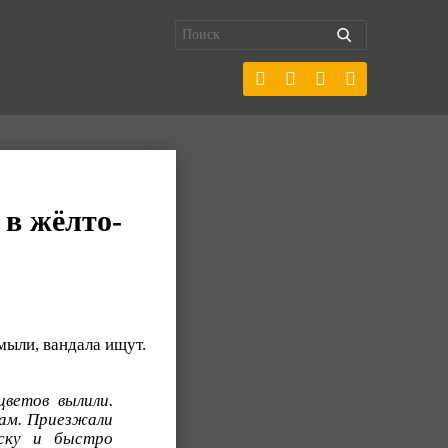
 в жёлто-
тмыли, вандала ищут.
ветов вылили.
бам. Приезжали
ску и быстро