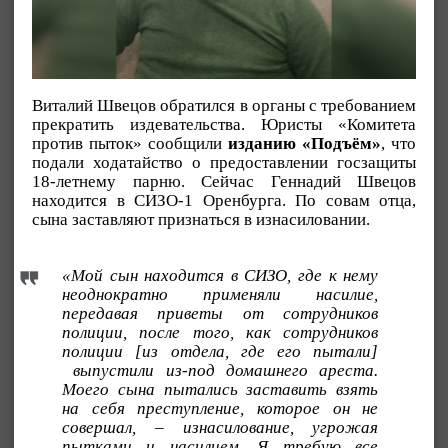
Виталий Швецов обратился в органы с требованием
прекратить издевательства. Юристы «Комитета
против пыток» сообщили
изданию «Подъём»
, что
подали ходатайство о предоставлении госзащиты
18-летнему парню. Сейчас Геннадий Швецов
находится в СИЗО-1 Оренбурга. По совам отца,
сына заставляют признаться в изнасиловании.
«Мой сын находится в СИЗО, где к нему
неоднократно применяли насилие,
передавая приветы от сотрудников
полиции, после того, как сотрудников
полиции [из отдела, где его пытали]
выпустили из-под домашнего ареста.
Моего сына пытались заставить взять
на себя преступление, которое он не
совершал, – изнасилование, угрожая
пытками и насилием. Я требую все