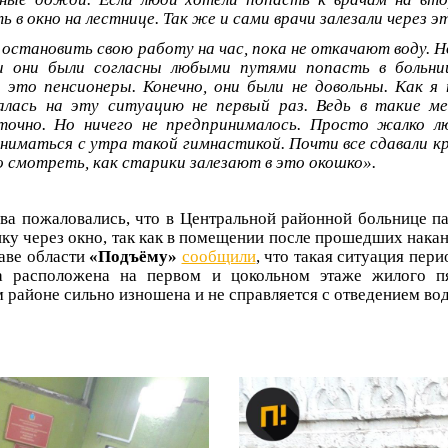
ь в окно на лестнице. Так же и сами врачи залезали через э
 остановить свою работу на час, пока не откачают воду. Н
и они были согласны любыми путями попасть в больни
это пенсионеры. Конечно, они были не довольны. Как я
алась на эту ситуацию не первый раз. Ведь в такие ме
точно. Но ничего не предпринималось. Просто жалко л
ниматься с утра такой гимнастикой. Почти все сдавали кро
о смотреть, как старики залезают в это окошко».
ва пожаловались, что в Центральной районной больнице 
ику через окно, так как в помещении после прошедших нака
аве области
«Подъёму»
сообщили
, что такая ситуация пер
ка расположена на первом и цокольном этаже жилого пя
 районе сильно изношена и не справляется с отведением вод