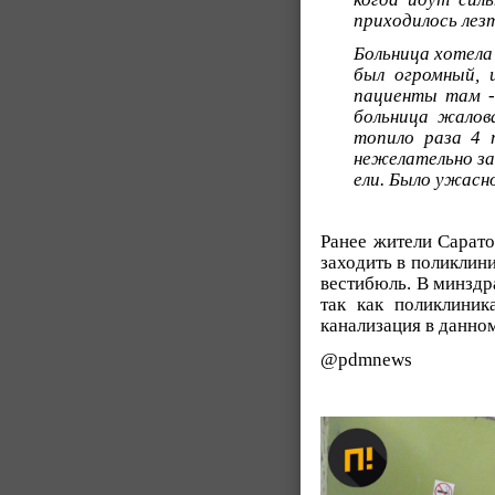
приходилось лезт
Больница хотела
был огромный, 
пациенты там - 
больница жалов
топило раза 4 
нежелательно за
ели. Было ужасн
Ранее жители Сарато
заходить в поликлин
вестибюль. В минздр
так как поликлини
канализация в данном
@pdmnews