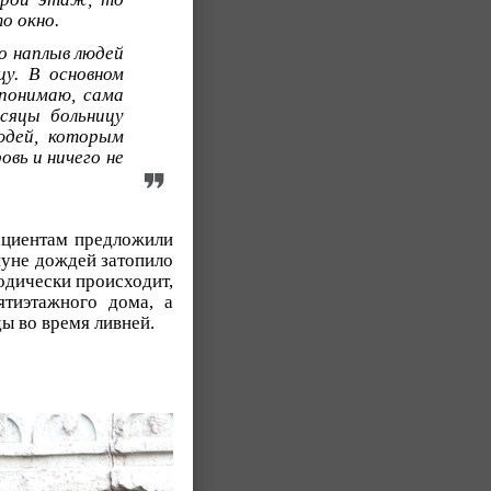
то окно.
о наплыв людей
цу.
В основном
 понимаю, сама
сяцы больницу
юдей, которым
вь и ничего не
пациентам предложили
нуне дождей затопило
иодически происходит,
тиэтажного дома, а
ы во время ливней.