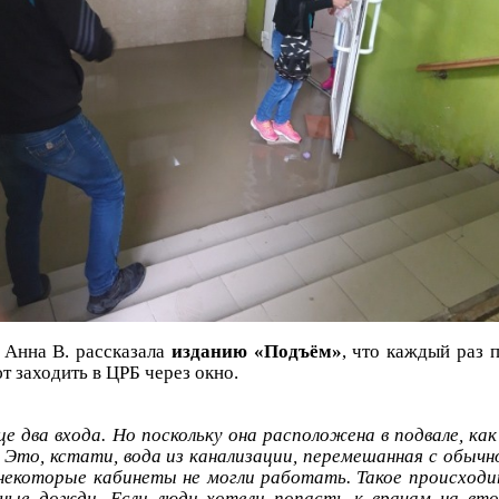
 Анна В. рассказала
изданию «Подъём»
, что каждый раз 
т заходить в ЦРБ через окно.
це два входа. Но поскольку она расположена в подвале, ка
 Это, кстати, вода из канализации, перемешанная с обычно
некоторые кабинеты не могли работать. Такое происход
ьные дожди. Если люди хотели попасть к врачам на вт