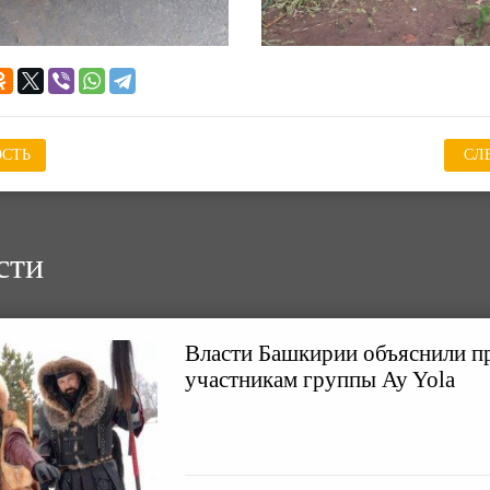
СТЬ
СЛ
сти
Власти Башкирии объяснили п
участникам группы Ay Yola