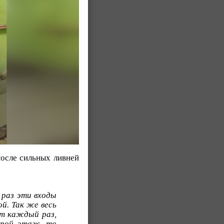
после сильных ливней
к раз эти входы
й. Так же весь
ит каждый раз,
орой этаж, то