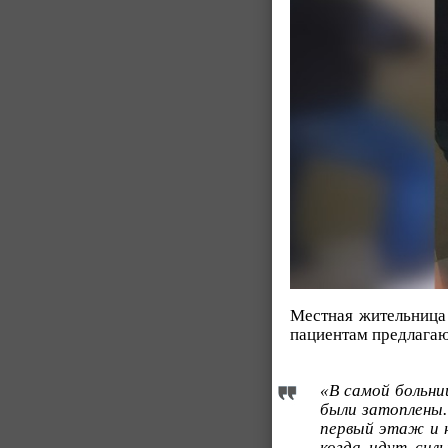
Местная жительница
пациентам предлагаю
«В самой больни
были затоплены.
первый этаж и 
когда идут сил