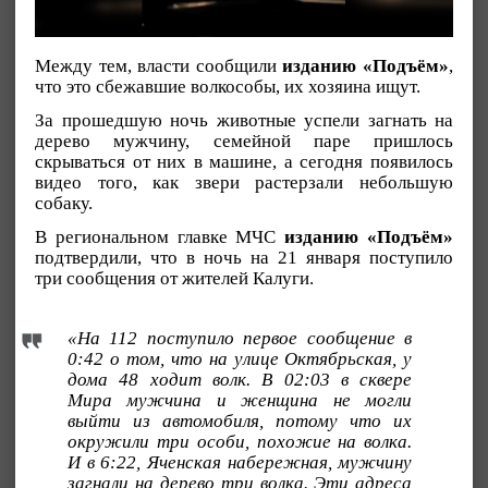
Между тем, власти сообщили
изданию «Подъём»
,
что это сбежавшие волкособы, их хозяина ищут.
За прошедшую ночь животные успели загнать на
дерево мужчину, семейной паре пришлось
скрываться от них в машине, а сегодня появилось
видео того, как звери растерзали небольшую
собаку.
В региональном главке МЧС
изданию «Подъём»
подтвердили, что в ночь на 21 января поступило
три сообщения от жителей Калуги.
«На 112 поступило первое сообщение в
0:42 о том, что на улице Октябрьская, у
дома 48 ходит волк. В 02:03 в сквере
Мира мужчина и женщина не могли
выйти из автомобиля, потому что их
окружили три особи, похожие на волка.
И в 6:22, Яченская набережная, мужчину
загнали на дерево три волка. Эти адреса