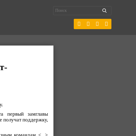
т-
у.
та первый замглавы
е получат поддержку,
зным командам <...>