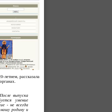
0-летием, рассказала
органах.
После выпуска
уется умение
е - не всегда
 нашу родину и