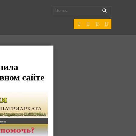
нила
овном сайте