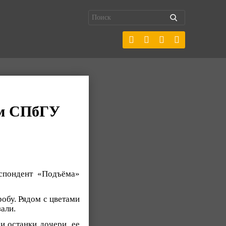
ом СПбГУ
еспондент «Подъёма»
обу. Рядом с цветами
али.
и останки дочери, ее