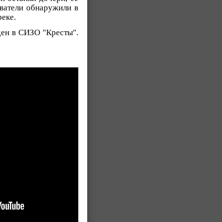
ователи обнаружили в
реке.
ден в СИЗО "Кресты".