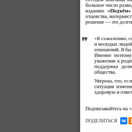
большое число разво
изданию
«Подъём»
отцовства, материнст
решение — это долги
«К сожалению, с
и молодых людей.
отношений. Я бы 
Именно поэтому
уважении к роди
поддержка долж
общества.
Уверена, что, ес
ситуация измени
здоровую и отве
Подписывайтесь на 
ПОДЕЛИТЬСЯ