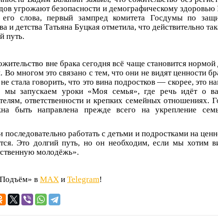
дов угрожают безопасности и демографическому здоровью
его слова, первый зампред комитета Госдумы по защи
ва и детства Татьяна Буцкая отметила, что действительно так
й путь.
ожительство вне брака сегодня всё чаще становится нормой
 Во многом это связано с тем, что они не видят ценности б
не стала говорить, что это вина подростков — скорее, это н
 мы запускаем уроки «Моя семья», где речь идёт о ва
телям, ответственности и крепких семейных отношениях. Г
на быть направлена прежде всего на укрепление сем
ли последовательно работать с детьми и подростками на цен
тся. Это долгий путь, но он необходим, если мы хотим в
тственную молодёжь».
«Подъём» в
MAX
и
Telegram
!