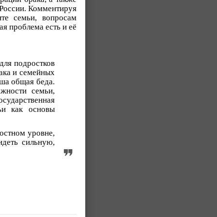
 России. Комментируя
те семьи, вопросам
ая проблема есть и её
 для подростков
рака и семейных
аша общая беда.
жности семьи,
осударственная
ьи как основы
ностном уровне,
идеть сильную,