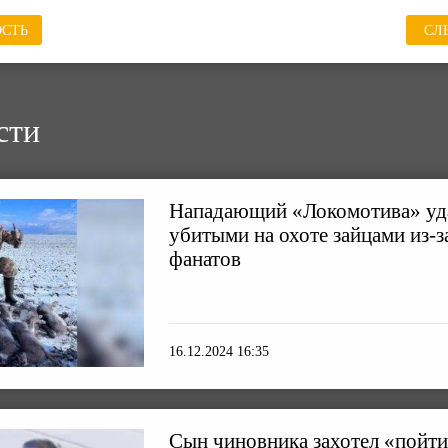
СТЬ
СЛ
сти
Нападающий «Локомотива» уда
убитыми на охоте зайцами из-з
фанатов
16.12.2024 16:35
Сын чиновника захотел «пойти