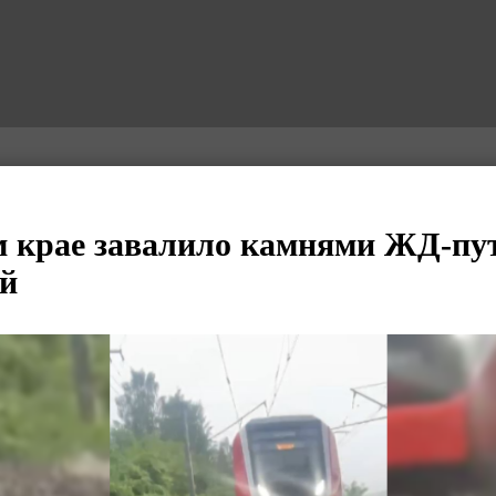
 крае завалило камнями ЖД-пут
ой