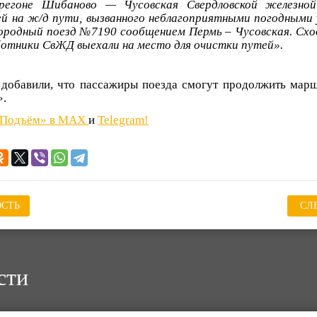
регоне Шибаново — Чусовская Свердловской железной
й на ж/д пути, вызванного неблагоприятными погодными 
ородный поезд №7190 сообщением Пермь – Чусовская. Сх
ботники СвЖД выехали на место для очистки путей».
добавили, что пассажиры поезда смогут продолжить маршр
».
 «Подъём» в MAX
и
Telegram!
СТЬ
СЛ
сти