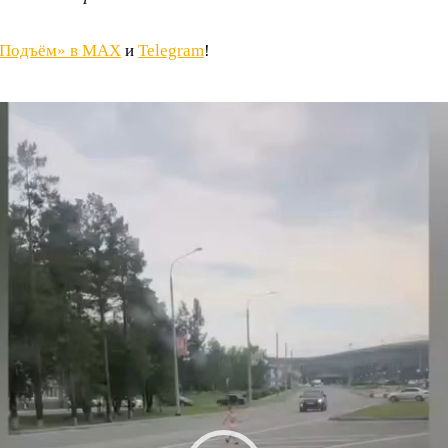
«Подъём» в MAX
и
Telegram
!