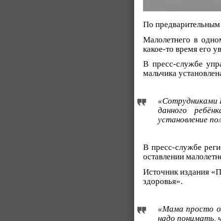
По предварительным 
Малолетнего в одном
какое-то время его у
В пресс-службе уп
мальчика установлен
«Сотрудниками П
данного ребён
установление по
В пресс-службе реги
оставлении малолетн
Источник издания «П
здоровья».
«Мама просто от
надо понимать, 