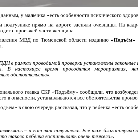
данным, у мальчика «есть особенности психического здоров
 подгузнике прямо на дороге засняли очевидцы. На кадр
водит с проезжей части женщина.
равления МВД по Тюменской области изданию
«Подъём»
р
а.
ДН в рамках проводимой проверки установлены законные
ка. В настоящее время проводятся мероприятия, на
лных обстоятельств».
онального главка СКР «Подъёму» сообщили, что возбужде
его в опасности, устанавливаются все обстоятельства произ
одъём» в свою очередь рассказал, что у ребёнка «есть особ
влеклась – и вот так получилось. Всё там благополучно в
что такого ребёнка воспитывать очень тяжело».