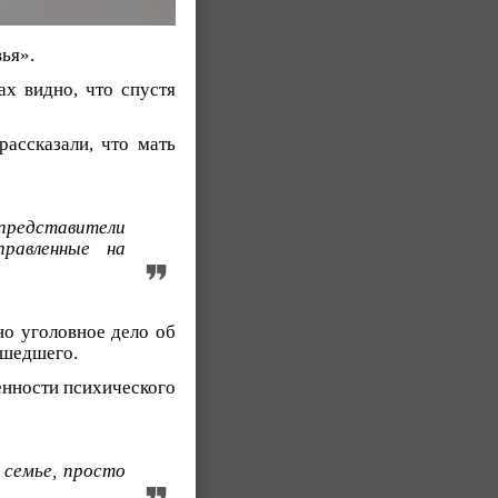
ья».
ах видно, что спустя
ассказали, что мать
 представители
правленные на
но уголовное дело об
ошедшего.
енности психического
 семье, просто