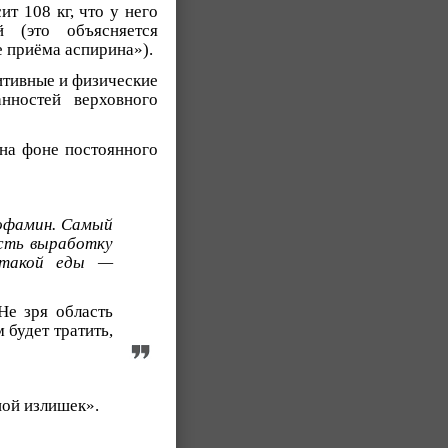
ит 108 кг, что у него
 (это объясняется
 приёма аспирина»).
итивные и физические
нностей верховного
на фоне постоянного
дофамин. Самый
есть выработку
 такой еды —
Не зря область
 будет тратить,
шой излишек».