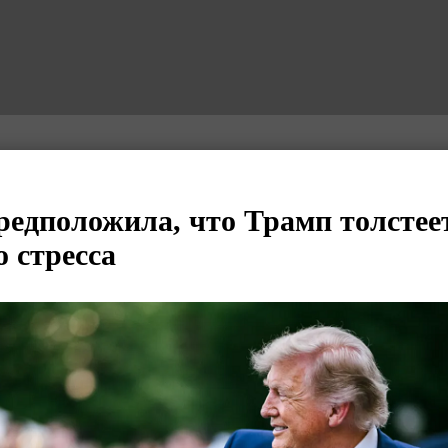
редположила, что Трамп толстеет
о стресса