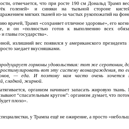
ости, отмечается, что при росте 190 см Дональд Трамп вес
отёк голеней» и синяки на тыльной стороне кистей
дражением мягких тканей из-за частых рукопожатий на фоне
нию врачей, Трамп «сохраняет отличное здоровье», его когн
ые, и он «полностью готов к выполнению всех обяза
и главы государства».
ной, излишний вес появился у американского президента 
просто заедает вкусняшками.
продуцирует гормоны удовольствия: тот же серотонин, 
простимулировать вот эту систему вознаграждения, то 
онов, — еда. И поэтому нам часто очень хочется
й, сладкой, жирной.
затягивается, организм начинает запасать жировую ткань. 
зывают “спасательным кругом”: организм думает, что потом
будет плохо».
 специалистки, у Трампа ещё не ожирение, а просто «неболь