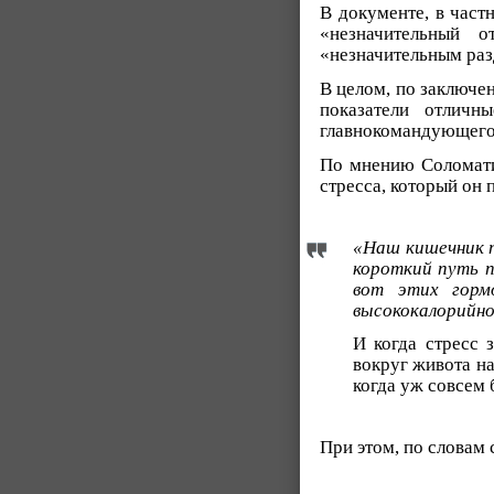
В документе, в частн
«незначительный 
«незначительным раз
В целом, по заключе
показатели отличн
главнокомандующего 
По мнению Соломати
стресса, который он 
«Наш кишечник 
короткий путь 
вот этих горм
высококалорийно
И когда стресс 
вокруг живота на
когда уж совсем 
При этом, по словам