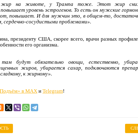
н жир на животе, у Трампа тоже. Этот жир сни
повышает уровень эстрогенов. То есть он мужские гормо
от, повышает. И для мужчин это, в общем-то, достаточ
, сердечно-сосудистыми проблемами».
ина, президенту США, скорее всего, врачи разных профиле
собенности его организма.
, там будут обязательно овощи, естественно, убир
ыщенных жиров, убирается сахар, подключаются препа
сладкому, к жирному».
«Подъём» в MAX
и
Telegram
!
СТЬ
СЛ