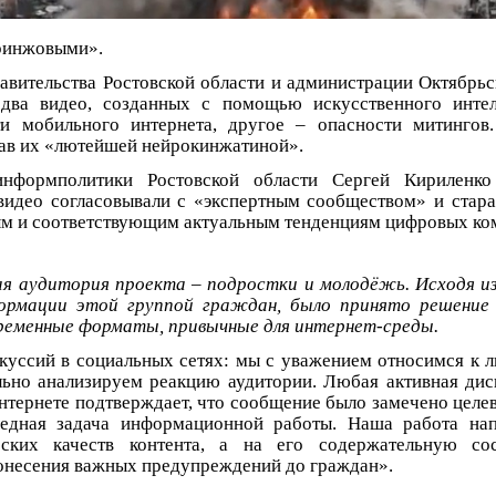
кринжовыми».
равительства Ростовской области и администрации Октябрьс
 два видео, созданных с помощью искусственного интел
и мобильного интернета, другое – опасности митингов
вав их «лютейшей нейрокинжатиной».
информполитики Ростовской области Сергей Кириленко
 видео согласовывали с «экспертным сообществом» и стара
ым и соответствующим актуальным тенденциям цифровых ко
ая аудитория проекта – подростки и молодёжь. Исходя и
ормации этой группой граждан, было принято решение
ременные форматы, привычные для интернет-среды.
скуссий в социальных сетях: мы с уважением относимся к 
льно анализируем реакцию аудитории. Любая активная дис
интернете подтверждает, что сообщение было замечено целе
редная задача информационной работы. Наша работа нап
еских качеств контента, а на его содержательную с
онесения важных предупреждений до граждан».