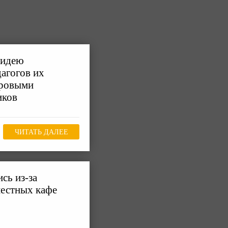
 идею
дагогов их
фровыми
иков
ЧИТАТЬ ДАЛЕЕ
сь из-за
местных кафе