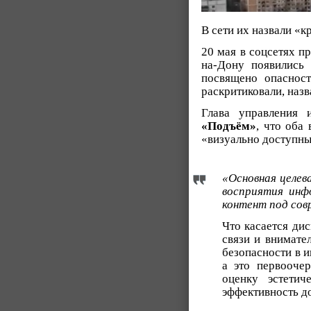
В сети их назвали «
20 мая в соцсетях п
на-Дону появились
посвящено опасност
раскритиковали, наз
Глава управления 
«Подъём»
, что оба
«визуально доступн
«Основная целев
восприятия инф
контент под сов
Что касается ди
связи и внимате
безопасности в 
а это первооче
оценку эстетич
эффективность д