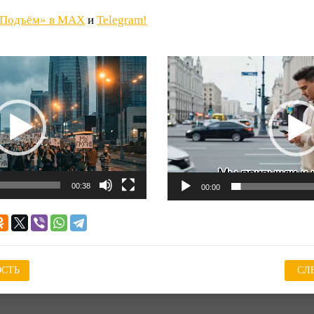
«Подъём» в MAX
и
Telegram!
Видеоплеер
00:38
00:00
СТЬ
СЛ