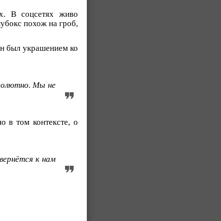
х. В соцсетях живо
лубокс похож на гроб,
он был украшением ко
солютно. Мы не
о в том контексте, о
вернётся к нам