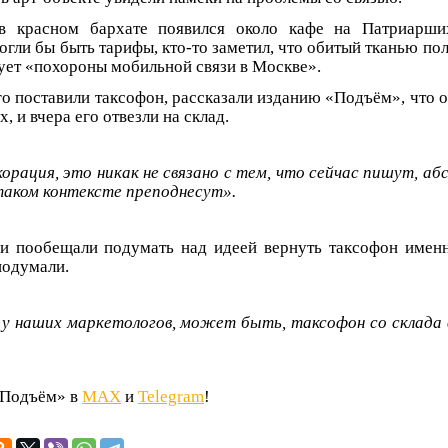
в красном бархате появился около кафе на Патриарши
гли бы быть тарифы, кто-то заметил, что обитый тканью по
рует «похороны мобильной связи в Москве».
ого поставили таксофон, рассказали изданию «Подъём», что 
 и вчера его отвезли на склад.
орация, это никак не связано с тем, что сейчас пишут, аб
таком контексте преподнесут».
и пообещали подумать над идеей вернуть таксофон именн
подумали.
у наших маркетологов, может быть, таксофон со склада 
«Подъём» в
MAX
и
Telegram
!