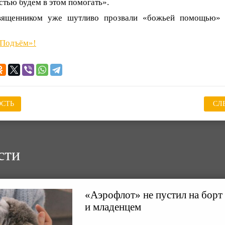
стью будем в этом помогать».
вященником уже шутливо прозвали «божьей помощью»
«Подъём»!
СТЬ
СЛ
сти
«Аэрофлот» не пустил на борт
и младенцем