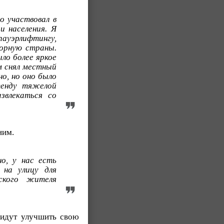
о участвовал в
и населения. Я
ауэрлифтингу,
орную страны.
ло более яркое
ам снял местный
о, но оно было
тенду тяжелой
звлекаться со
ним.
о, у нас есть
 на улицу для
ского жителя
ридут улучшить свою