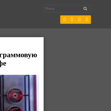
ограммовую
фе