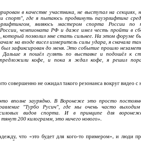
рирован в качестве участника, не выступал на секциях, н
 и спорт", где я пытаюсь продвинуть пауэрлифтинг сред
эрлифтингом, являюсь мастером спорта России по п
 России, чемпионата РФ и даже имел честь пройти в сб
, который позволил мне стать сильнее. На этом форуме бы
начале на входе висел измеритель силы удара, я сначала т
 был зафиксирован до меня. Это событие прошло незаметн
е. Дальше я пошёл гулять по выставке и подошёл к с
предложили кофе, и пока я ждал кофе, я решил пора
что совершенно не ожидал такого резонанса вокруг видео с 
это вполне заурядно. В Воронеже это просто постоянн
равление "Турбо Русич", где мы очень часто выходим
 силовых видов спорта. И в принципе для воронеж
 тянут 200 килограмм, это ничего нового».
адежду, что «это будет для кого-то примером», и люди п