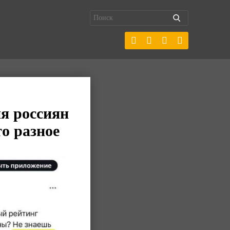
я россиян
о разное