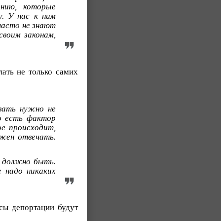
ению, которые
у. У нас к ним
 часто не знают
своим законам,
лать не только самих
вать нужно не
то есть фактор
ое происходит,
лжен отвечать.
е должно быть.
 надо никаких
осы депортации будут