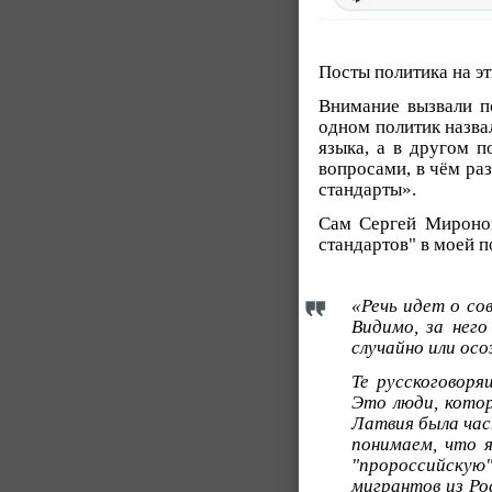
Посты политика на э
Внимание вызвали п
одном политик назва
языка, а в другом п
вопросами, в чём ра
стандарты».
Сам Сергей Миронов
стандартов" в моей п
«Речь идет о со
Видимо, за нег
случайно или осо
Те русскоговор
Это люди, котор
Латвия была час
понимаем, что 
"пророссийскую
мигрантов из Ро