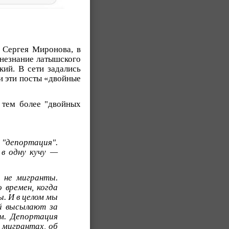
 Сергея Миронова, в
 незнание латышского
кий. В сети задались
и эти посты «двойные
 тем более "двойных
 "депортация".
 в одну кучу —
 не мигранты.
 времен, когда
. И в целом мы
й высылают за
м. Депортация
 мигрантах, об