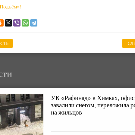
«Подъём»!
СТЬ
СЛ
сти
УК «Рафинад» в Химках, офис
завалили снегом, переложила р
на жильцов