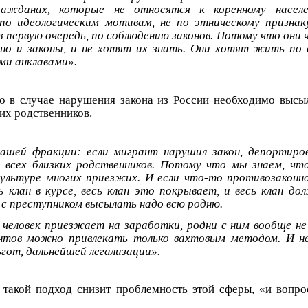
ражданах, которые не относятся к коренному насел
по идеологическим мотивам, не по этническому признак
 в первую очередь, по соблюдению законов. Потому что они
 но и законы, и не хотят их знать. Они хотят жить по 
ми анклавами».
о в случае нарушения закона из России необходимо высы
 их родственников.
ашей фракции: если мигрант нарушил закон, депортиро
и всех близких родственников. Потому что мы знаем, ч
культуре многих приезжих. И если что-то противозаконн
сь клан в курсе, весь клан это покрывает, и весь клан до
с преступником высылать надо всю родню.
и человек приезжает на заработки, родни с ним вообще н
нтов можно привлекать только вахтовым методом. И не
ьгот, дальнейшей легализации».
 такой подход снизит проблемность этой сферы, «и вопр