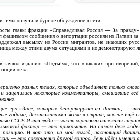
ти темы получили бурное обсуждение в сети.
осты главы фракции «Справедливая Россия — За правду»
л фашизмом сообщения о депортации россиян из Латвии за
оддержал высылку из России мигрантов, не знающих русс
зница между этими двумя ситуациями и не демонстрируют л
 заявил изданию «Подъём», что «никаких противоречий,
озиции нет».
вершенно разных темах, которые объединяет только слово
о и зацепились некоторые комментаторы, смешавшие всё
знанно.
ящие граждане, которых депортируют из Латвии, — это
ые годами, десятилетиями жили в стране, многие ещё со
тью СССР. И эти люди — часть коренного населения страны
языковой фактор — это прикрытие. На самом деле люде
" позицию. И вот это, на мой взгляд, настоящий фашиз
ссии — это совершенно другой вопрос. Речь идёт именно о