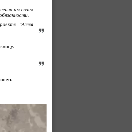
нения им своих
обязанности.
роекте "Аллея
ьницу.
пишут.