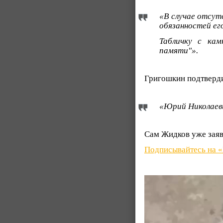
«В случае отсут
обязанностей ег
Табличку с кам
памяти"».
Григошкин подтверди
«Юрий Николаеви
Сам Жидков уже заяви
Подписывайтесь на 
Видеоплеер