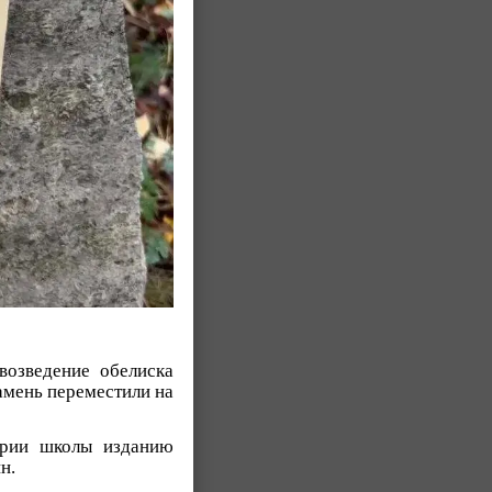
возведение обелиска
амень переместили на
ории школы изданию
н.