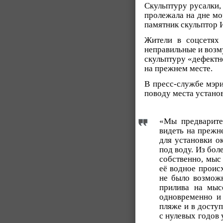
Скульптуру русалки,
пролежала на дне мо
памятник скульптор И
Жители в соцсетях
неправильные и возм
скульптуру «дефектн
на прежнем месте.
В пресс-службе мэр
поводу места установ
«Мы предварите
видеть на прежн
для установки о
под воду. Из бол
собственно, мыс
её водное проис
не было возможн
прилива на мысе
одновременно и
пляже и в досту
с нулевых годов