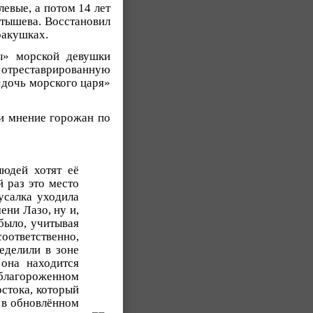
евые, а потом 14 лет
стышева. Восстановил
ракушках.
ы» морской девушки
в отреставрированную
«дочь морского царя»
и мнение горожан по
юдей хотят её
 раз это место
усалка уходила
ени Лазо, ну и,
было, учитывая
соответственно,
еделили в зоне
 она находится
облагороженном
стока, который
 в обновлённом