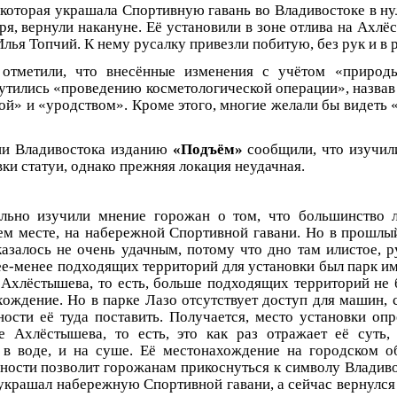
 которая украшала Спортивную гавань во Владивостоке в нул
ря, вернули накануне. Её установили в зоне отлива на Ахлё
лья Топчий. К нему русалку привезли побитую, без рук и в 
 отметили, что внесённые изменения с учётом «природ
утились «проведению косметологической операции», назва
ой» и «уродством». Кроме этого, многие желали бы видеть 
ии Владивостока изданию
«Подъём»
сообщили, что изучил
ки статуи, однако прежняя локация неудачная.
льно изучили мнение горожан о том, что большинство л
ем месте, на набережной Спортивной гавани. Но в прошлый
казалось не очень удачным, потому что дно там илистое, р
ее-менее подходящих территорий для установки был парк им
 Ахлёстышева, то есть, больше подходящих территорий не 
хождение. Но в парке Лазо отсутствует доступ для машин, 
ости её туда поставить. Получается, место установки опр
 Ахлёстышева, то есть, это как раз отражает её суть,
 в воде, и на суше. Её местонахождение на городском 
пности позволит горожанам прикоснуться к символу Владиво
 украшал набережную Спортивной гавани, а сейчас вернулся