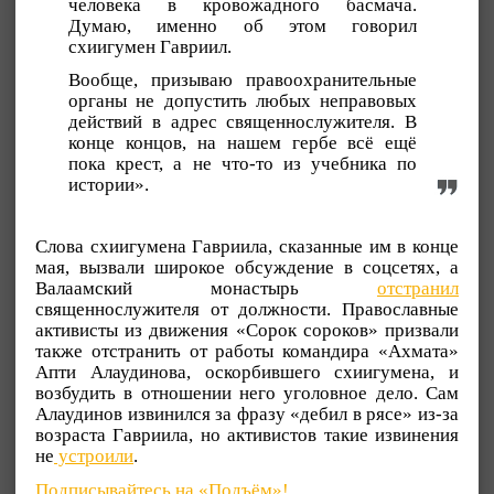
человека в кровожадного басмача.
Думаю, именно об этом говорил
схиигумен Гавриил.
Вообще, призываю правоохранительные
органы не допустить любых неправовых
действий в адрес священнослужителя. В
конце концов, на нашем гербе всё ещё
пока крест, а не что-то из учебника по
истории».
Слова схиигумена Гавриила, сказанные им в конце
мая, вызвали широкое обсуждение в соцсетях, а
Валаамский монастырь
отстранил
священнослужителя от должности. Православные
активисты из движения «Сорок сороков» призвали
также отстранить от работы командира «Ахмата»
Апти Алаудинова, оскорбившего схиигумена, и
возбудить в отношении него уголовное дело. Сам
Алаудинов извинился за фразу «дебил в рясе» из-за
возраста Гавриила, но активистов такие извинения
не
устроили
.
Подписывайтесь на «Подъём»!