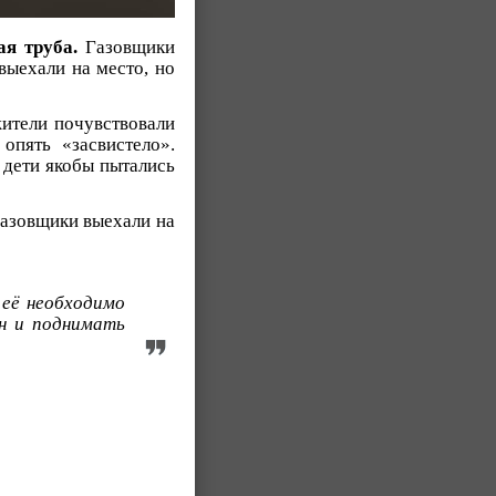
я труба.
Газовщики
выехали на место, но
жители почувствовали
опять «засвистело».
 дети якобы пытались
газовщики выехали на
 её необходимо
н и поднимать