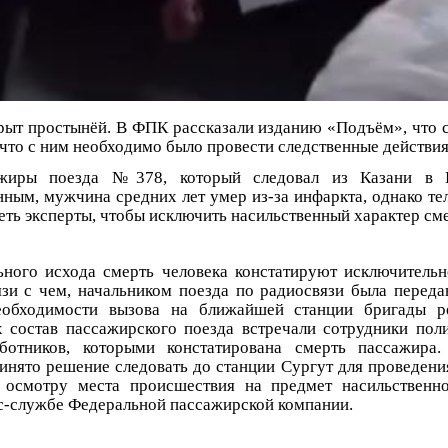
рыт простынёй. В ФПК рассказали изданию «Подъём», что с
что с ним необходимо было провести следственные действия
ажиры поезда №378, который следовал из Казани в 
ным, мужчина средних лет умер из-за инфаркта, однако тел
ть эксперты, чтобы исключить насильственный характер сме
ьного исхода смерть человека констатируют исключитель
язи с чем, начальником поезда по радиосвязи была перед
обходимости вызова на ближайшей станции бригады р
 состав пассажирского поезда встречали сотрудники пол
ботников, которыми констатирована смерть пассажира.
инято решение следовать до станции Сургут для проведени
 осмотру места происшествия на предмет насильственн
с-службе Федеральной пассажирской компании.