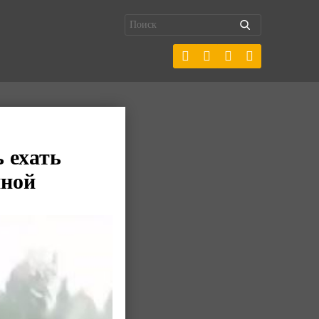
 ехать
иной