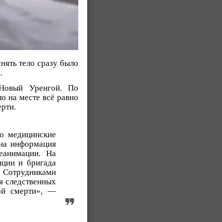
нять тело сразу было
.
Новый Уренгой. По
о на месте всё равно
рти.
но медицинские
ана информация
еанимации. На
иции и бригада
 Сотрудниками
я следственных
ой смерти», —