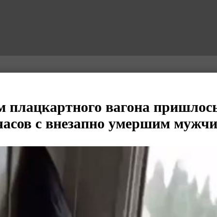
 плацкартного вагона пришлось
часов с внезапно умершим мужч