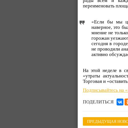
рады всем и кажд
переименовать площа
«Если бы мы це
наверное, это б
мнение не тольк
горожан уезжают 
сегодня в город
не проводили ана
активно обсуждае
На этой неделе в с
«утраты актуальнос
Торговая и «оставить
Подписывайтесь на 
ПОДЕЛИТЬСЯ
ПРЕДЫДУЩАЯ НОВО