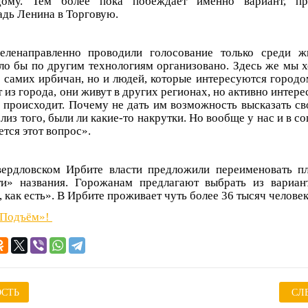
ому. Тем более пока побеждает именно вариант, пр
дь Ленина в Торговую.
ленаправленно проводили голосование только среди жи
ыло бы по другим технологиям организовано. Здесь же мы 
о самих ирбичан, но и людей, которые интересуются городо
из города, они живут в других регионах, но активно интере
е происходит. Почему не дать им возможность высказать с
лиз того, были ли какие-то накрутки. Но вообще у нас и в с
тся этот вопрос».
вердловском Ирбите власти предложили переименовать п
ти» названия. Горожанам предлагают выбрать из вариант
, как есть». В Ирбите проживает чуть более 36 тысяч человек
«Подъём»!
СТЬ
СЛ