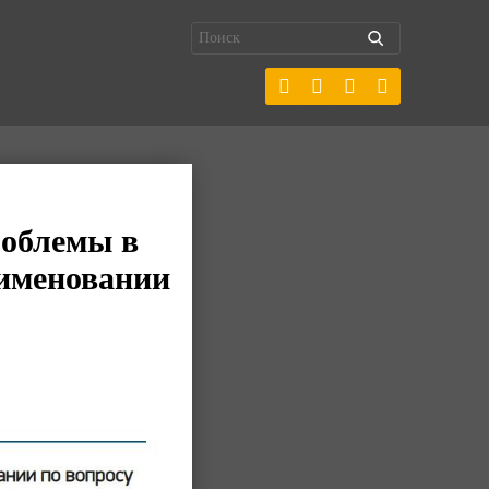
роблемы в
еименовании