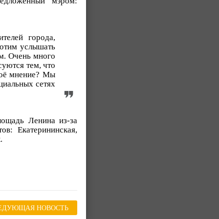
едложенный мэром:
телей города,
хотим услышать
м. Очень много
суются тем, что
воё мнение? Мы
оциальных сетях
лощадь Ленина из-за
ов: Екатерининская,
.
ЕДУЮЩАЯ НОВОСТЬ