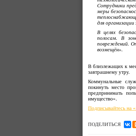
Сотрудники пред
меры безопаснос
теплоснабжающе
для организации
В целях безоп
полосам. В зо
повреждений. О
возмещён».
В близлежащих к мес
завтрашнему утру.
Коммунальные служ
покинуть место про
предпринимать попы
имущество».
Подписывайтесь на 
ПОДЕЛИТЬСЯ