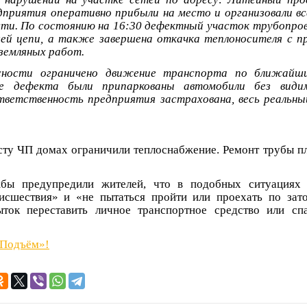
приятия оперативно прибыли на место и организовали в
ти. По состоянию на 16:30 дефектный участок трубопров
й цепи, а также завершена откачка теплоносителя с п
 земляных работ.
асности ограничено движение транспорта по ближай
не дефекта были припаркованы автомобили без види
тветственность предприятия застрахована, весь реальн
ту ЧП домах ограничили теплоснабжение. Ремонт трубы п
бы предупредили жителей, что в подобных ситуациях
исшествия» и «не пытаться пройти или проехать по зат
ток переставить личное транспортное средство или сп
«Подъём»!