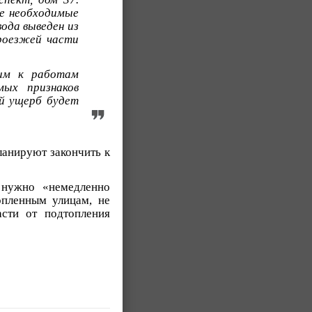
се необходимые
ода выведен из
роезжей части
шим к работам
мых признаков
ый ущерб будет
ланируют закончить к
 нужно «немедленно
опленным улицам, не
асти от подтопления