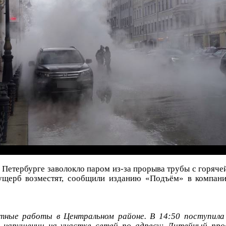
 Петербурге заволокло паром из-за прорыва трубы с горяче
ущерб возместят, сообщили изданию «Подъём» в компани
тные работы в Центральном районе. В 14:50 поступила
м нарушении на участке сетей по адресу: Литейный про