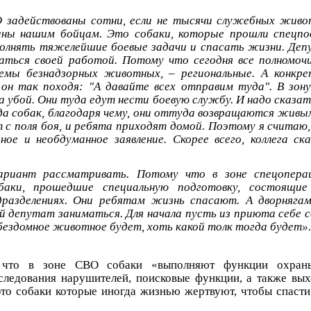
О задействованы сотни, если не тысячи служебных живо
ны нашим бойцам. Это собаки, которые прошли спецпод
полнять тяжелейшие боевые задачи и спасать жизни. Де
аться своей работой. Потому что сегодня все полномочи
емы безнадзорных животных, – региональные. А конкр
он так походя: "А давайте всех отправим туда". В зон
на убой. Они туда едут нести боевую службу. И надо сказа
а собак, благодаря чему, они оттуда возвращаются живы
 с поля боя, и ребята приходят домой. Поэтому я считаю,
ное и необдуманное заявление. Скорее всего, коллега ск
ариант рассматривать. Потому что в зоне спецопера
обаки, прошедшие специальную подготовку, состоящи
дразделениях. Они ребятам жизнь спасают. А дворняга
 депутат заниматься. Для начала пусть из приюта себе с
бездомное животное будет, хоть какой толк тогда будет».
 что в зоне СВО собаки «выполняют функции охраны
следования нарушителей, поисковые функции, а также вы
это собаки которые иногда жизнью жертвуют, чтобы спасти