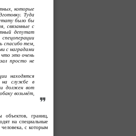
тных, которые
готовку. Туда
путату было бы
я, связанные с
етный депутат
у спецоперации
ть спасибо тем,
ми с наградами
 что это очень
азал просто не
ции находятся
е на службе в
ми должен вот
обаку возьмёт,
 объектов, границ,
ходят на специальные
 человека, с которым