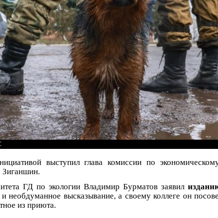
С
инициативой выступил глава комиссии по экономическом
 Зиганшин.
итета ГД по экологии Владимир Бурматов заявил
издани
и необдуманное высказывание, а своему коллеге он посове
тное из приюта.