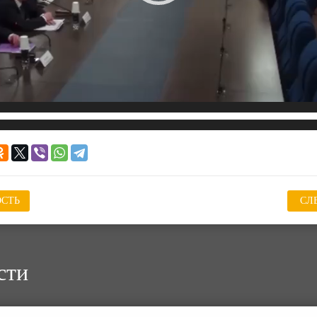
СТЬ
СЛ
сти