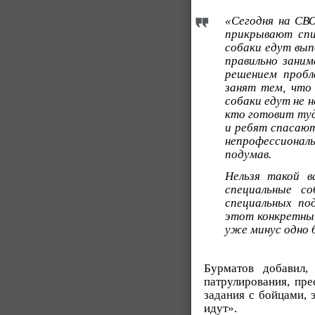
«Сегодня на СВ
прикрывают спи
собаки едут вы
правильно заним
решением пробл
занят тем, что 
собаки едут не 
кто готовит туд
и ребят спасают
непрофессиональ
подумав.
Нельзя такой в
специальные с
специальных по
этот конкретный
уже минус одно 
Бурматов добавил,
патрулирования, пре
задания с бойцами, 
идут».