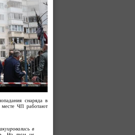
попадания снаряда в
а месте ЧП работают
акуировались в
ть. Но там не