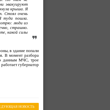
ни эвакуируют
хнула крыша. Я
т. Стоял очень
Я туда пошла.
мотрю: люди из
ечно, страшно.
ете, какой силы
оны, в здание попали
я. В момент разбора
по данным МЧС, трое
 работает губернатор
ЕДУЮЩАЯ НОВОСТЬ