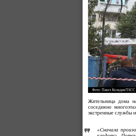
Фото: Павел Колядин/ТАСС
Жительница дома 
соседнюю многоэтаж
экстренные службы и
«Сначала произ
кладовку. Пот