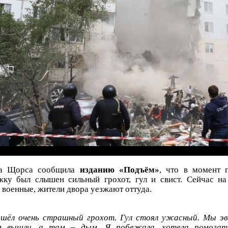
на Щорса сообщила
изданию «Подъём»
, что в момент 
ку был слышен сильный грохот, гул и свист. Сейчас н
 военные, жители двора уезжают оттуда.
ошёл очень страшный грохот. Гул стоял ужасный. Мы эв
ом вышли, а там – дым. Я побежала, хотела помога