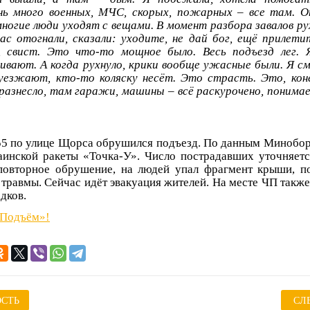
нь много военных, МЧС, скорых, пожарных – все там. О
многие люди уходят с вещами. В момент разбора завалов ру
нас отогнали, сказали: уходите, не дай бог, ещё прилети
, свист. Это что-то мощное было. Весь подъезд лег. 
ают. А когда рухнуло, крики вообще ужасные были. Я с
уезжают, кто-то коляску несёт. Это страсть. Это, кон
ё разнесло, там гаражи, машины – всё раскурочено, понима
55 по улице Щорса обрушился подъезд. По данным Минобор
аинской ракеты «Точка-У». Число пострадавших уточняетс
повторное обрушение, на людей упал фрагмент крыши, 
 травмы. Сейчас идёт эвакуация жителей. На месте ЧП также
дков.
«Подъём»!
СТЬ
СЛ