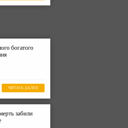
мого богатого
ния
ЧИТАТЬ ДАЛЕЕ
мерть забили
е