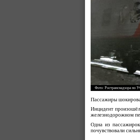
Фото: Ространснадзора по 
Пассажиры шокирован
Инцидент произошёл
железнодорожном пер
Одна из пассажирок
почувствовали сильны