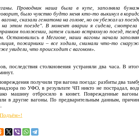
ганы. Проводник наша была в купе, заполняла бумаж
говорит, было чувство будто меня кто-то выкинул в корид
о вагона, сказали гематома на голове, но он убежал из поезд
 на этом поезде". В момент аварии я сидела, смотрела 
странном положении, затем сильно встряхнуло поезд, теле
м. Остановились в Мегионе, наши вагоны начали заполн
олиция, пожарники – все ходили, снимали что-то снару
уже увидели, что происходит с вагоном».
в, последствия столкновения устраняли два часа. В итог
минут.
повреждения получили три вагона поезда: разбиты два тамбу
адзора по УФО, в результате ЧП никто не пострадал, вод
нако машину отбросило в кювет. Поврежденные вагоны
ли в другие вагоны. По предварительным данным, причин
.
«Подъём»!