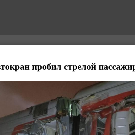
окран пробил стрелой пассажир