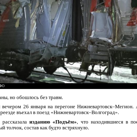
УФО
ы, но обошлось без травм.
 вечером 26 января на перегоне Нижневартовск–Мегион. 
еезде въехал в поезд «Нижневартовск–Волгоград».
 рассказала
изданию «Подъём»
, что находившиеся в по
й толчок, состав как будто встряхнуло.