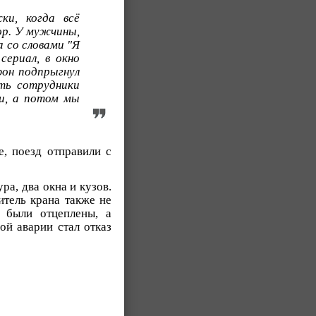
ки, когда всё
ор. У мужчины,
а со словами "Я
сериал, в окно
фон подпрыгнул
ять сотрудники
жи, а потом мы
е, поезд отправили с
ра, два окна и кузов.
итель крана также не
 были отцеплены, а
ой аварии стал отказ