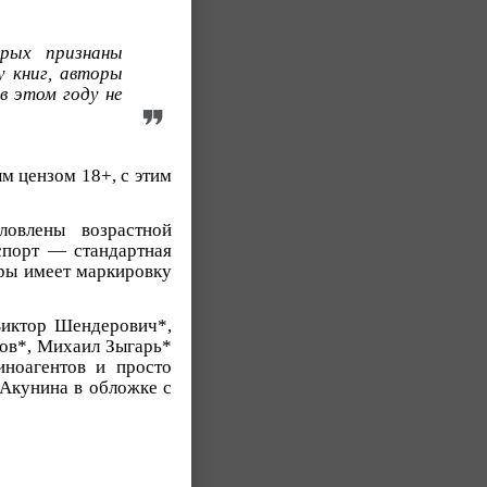
рых признаны
у книг, авторы
в этом году не
м цензом 18+, с этим
ловлены возрастной
спорт — стандартная
уры имеет маркировку
 Виктор Шендерович*,
ов*, Михаил Зыгарь*
иноагентов и просто
 Акунина в обложке с