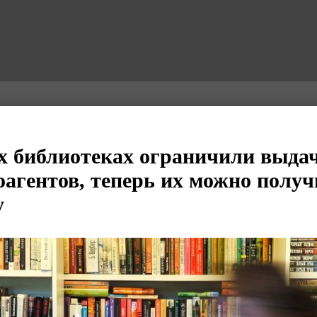
х библиотеках ограничили выда
оагентов, теперь их можно получ
у