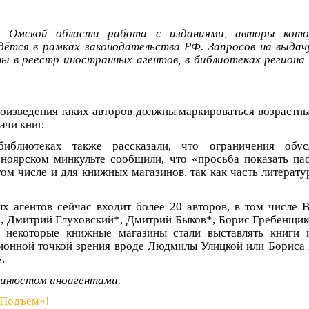
х Омской области работа с изданиями, авторы кото
дётся в рамках законодательства РФ. Запросов на выдач
ы в реестр иностранных агентов, в библиотеках региона 
роизведения таких авторов должны маркироваться возрастны
ачи книг.
иблиотеках также рассказали, что ограничения обус
сноярском минкульте сообщили, что «просьба показать па
 том числе и для книжных магазинов, так как часть литерат
х агентов сейчас входит более 20 авторов, в том числе
, Дмитрий Глуховский*, Дмитрий Быков*, Борис Гребенщик
 некоторые книжные магазины стали выставлять книги 
ионной точкой зрения вроде Людмилы Улицкой или Бориса
.
Минюстом иноагентами.
«Подъём»!