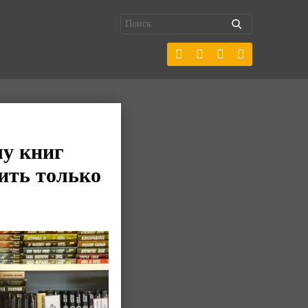
чу книг
ить только