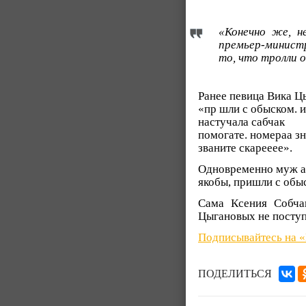
«Конечно же, н
премьер-министр
то, что тролли 
Ранее певица Вика Ц
«пр шли с обыском. 
настучала сабчак
помогате. номераа зн
званите скарееее».
Одновременно муж ар
якобы, пришли с обы
Сама Ксения Собча
Цыгановых не поступ
Подписывайтесь на 
ПОДЕЛИТЬСЯ