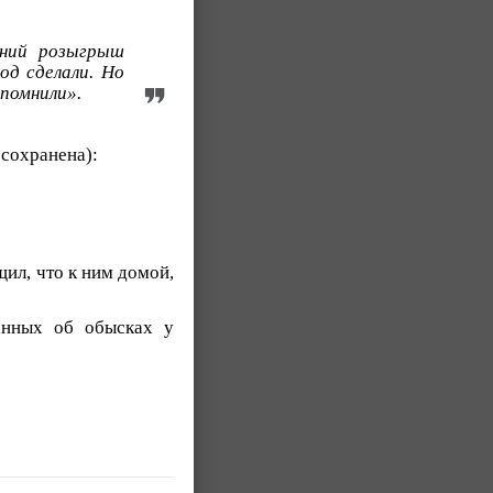
вний розыгрыш
од сделали. Но
спомнили».
 сохранена):
ил, что к ним домой,
анных об обысках у