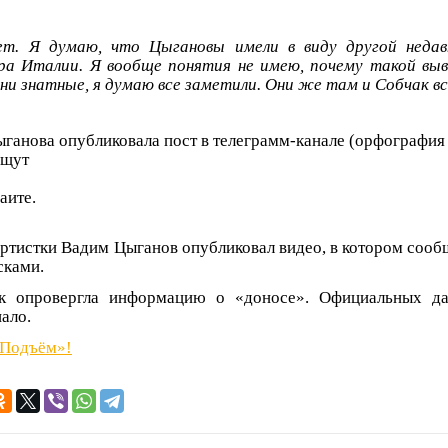
ет. Я думаю, что Цыгановы имели в виду другой неда
а Италии. Я вообще понятия не имею, почему такой выв
они знатные, я думаю все заметили. Они же там и Собчак в
ыганова опубликовала пост в телеграмм-канале (орфография
ищут
аите.
тистки Вадим Цыганов опубликовал видео, в котором сообщ
сками.
к опровергла информацию о «доносе». Официальных д
ало.
«Подъём»!