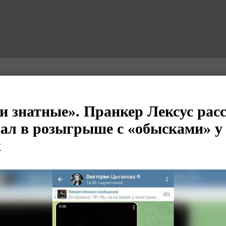
и знатные». Пранкер Лексус расс
вал в розыгрыше с «обысками» у
х