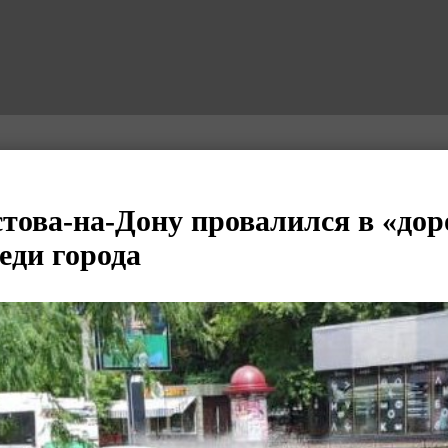
това-на-Дону провалился в «до
еди города