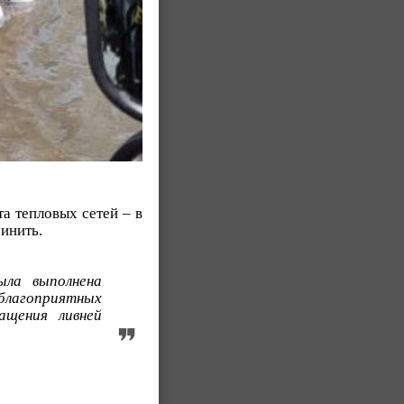
та тепловых сетей – в
инить.
ыла выполнена
еблагоприятных
ащения ливней