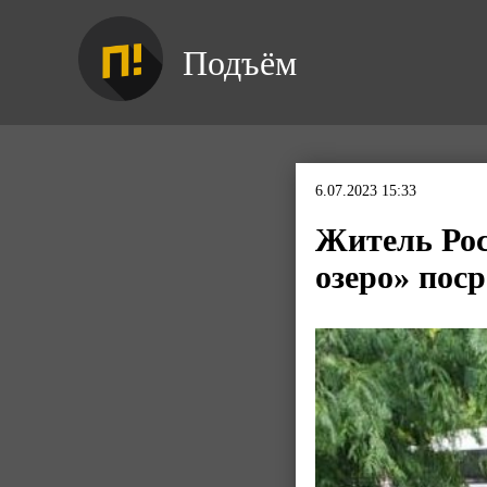
Подъём
6.07.2023 15:33
Житель Рос
озеро» поср