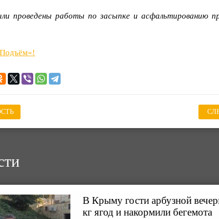
ыли проведены работы по засыпке и асфальтированию п
«Подъём»!
СТЬ
СЛ
сти
В Крыму гости арбузной вечер
кг ягод и накормили бегемота