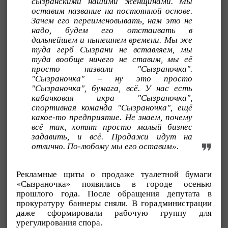
сызранскими нашими женщинами. Мы
оставим название на постоянной основе.
Зачем его переименовывать, нам это не
надо, будем его отстаивать в
дальнейшем и нынешнем времени. Мы же
туда герб Сызрани не вставляем, мы
туда вообще ничего не ставим, мы её
просто назвали "Сызраночка".
"Сызраночка" – ну это просто
"Сызраночка", бумага, всё. У нас есть
кабачковая икра "Сызраночка",
спортивная команда "Сызраночка", ещё
какое-то предприятие. Не знаем, почему
всё так, хотят просто малый бизнес
задавить, и всё. Продажи идут на
отлично. По-любому мы его оставим».
Рекламные щиты о продаже туалетной бумаги
«Сызраночка» появились в городе осенью
прошлого года. После обращения депутата в
прокуратуру баннеры сняли. В горадминистрации
даже сформировали рабочую группу для
урегулирования спора.