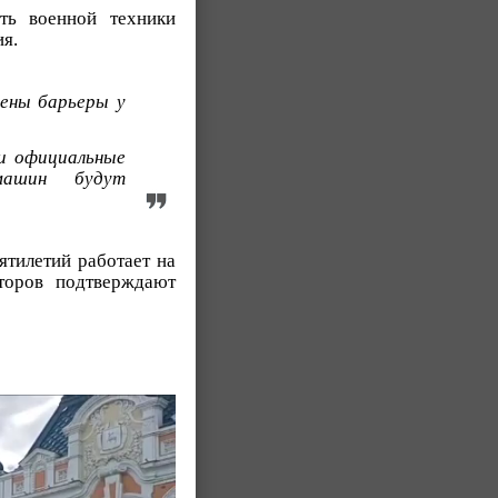
ть военной техники
я.
лены барьеры у
и официальные
машин будут
ятилетий работает на
торов подтверждают