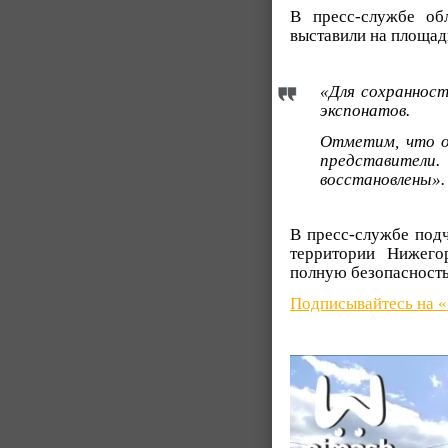
В пресс-службе обл
выставили на площад
«Для сохраннос
экспонатов.
Отметим, что о
представител
восстановлены».
В пресс-службе подч
территории Нижего
полную безопасность
Подписывайтесь на 
Видеоплеер