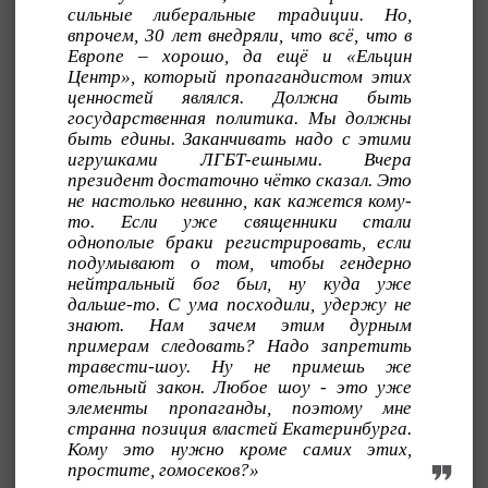
сильные либеральные традиции. Но,
впрочем, 30 лет внедряли, что всё, что в
Европе – хорошо, да ещё и «Ельцин
Центр», который пропагандистом этих
ценностей являлся. Должна быть
государственная политика. Мы должны
быть едины. Заканчивать надо с этими
игрушками ЛГБТ-ешными. Вчера
президент достаточно чётко сказал. Это
не настолько невинно, как кажется кому-
то. Если уже священники стали
однополые браки регистрировать, если
подумывают о том, чтобы гендерно
нейтральный бог был, ну куда уже
дальше-то. С ума посходили, удержу не
знают. Нам зачем этим дурным
примерам следовать? Надо запретить
травести-шоу. Ну не примешь же
отельный закон. Любое шоу - это уже
элементы пропаганды, поэтому мне
странна позиция властей Екатеринбурга.
Кому это нужно кроме самих этих,
простите, гомосеков?»