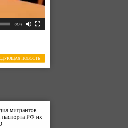
00:49
ЕДУЮЩАЯ НОВОСТЬ
дил мигрантов
я паспорта РФ их
О