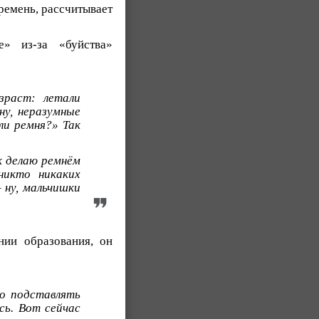
ремень, рассчитывает
е» из-за «буйства»
зраст: летали
ну, неразумные
ли ремня?» Так
ок делаю ремнём
никто никаких
 ну, мальчишки
нии образования, он
ло подставлять
сь. Вот сейчас