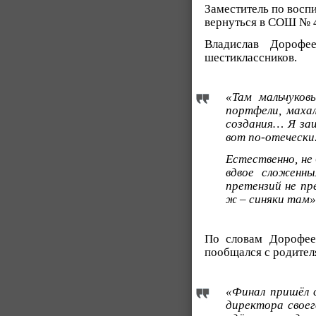
Заместитель по восп
вернуться в СОШ № 4
Владислав Дорофее
шестиклассников.
«Там мальчуков
портфели, махал
создания… Я заш
вот по-отечески.
Естественно, не
вдвое сложенны
претензий не пр
ж – синяки там»
По словам Дорофеев
пообщался с родител
«Финал пришёл с
директора своег