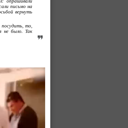
л: опрашивали
сали письмо на
осьбой вернуть
и посудить, то,
я не было. Так