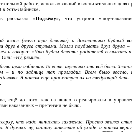
итательной работе, использовавший в воспитательных целях 
 в Усть-Лабинске.
в рассказал
«Подъёму»
, что устроил «шоу-наказани
ый класс (всего три девочки) и достаточно буйный во
и друг в друга стульями. Могли поубивать друг друга – 
ёл и говорю: «Что будем делать: родителей вызывать и
 Они: «Ну, ремня».
 было цели избиения. То есть, шуточно это всё было. Хлоп
м – и по заднице так прогладил. Всем было весело, 
едъявлял. Я потом ещё просмотрел их на следующий день –
.
а, ещё до того, как на видео отреагировали в управле
ями наказанных – претензий не было.
верху, что надо написать заявление. Просто жалко ста
о. Я думаю: ну, напишу заявление об уходе, а потом верну