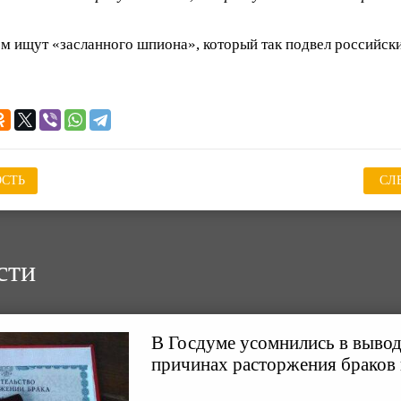
тем ищут «засланного шпиона», который так подвел российск
СТЬ
СЛ
сти
В Госдуме усомнились в выв
причинах расторжения браков 