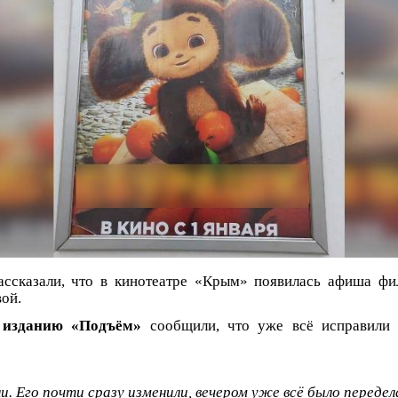
ссказали, что в кинотеатре «Крым» появилась афиша фи
вой.
и
изданию «Подъём»
сообщили, что уже всё исправили 
. Его почти сразу изменили, вечером уже всё было передел