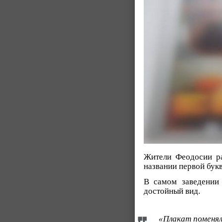
Жители Феодосии ра
названии первой бук
В самом заведени
достойный вид.
«Плакат поменяли