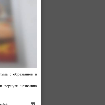
льма с обрезанной в
и вернули названию
ано».