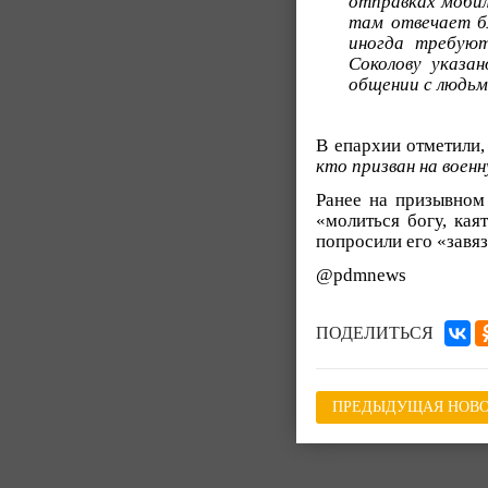
отправках мобил
там отвечает бл
иногда требуют
Соколову указа
общении с людьм
В епархии отметили,
кто призван на воен
Ранее на призывном
«молиться богу, кая
попросили его «завяз
@pdmnews
ПОДЕЛИТЬСЯ
ПРЕДЫДУЩАЯ НОВО