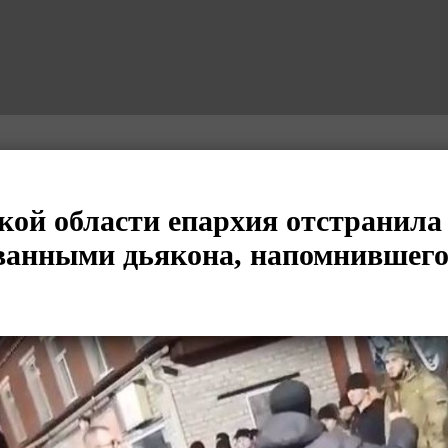
кой области епархия отстранила
ванными дьякона, напомнившего