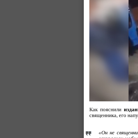
Как пояснили
изда
священника, его нап
«Он не священни