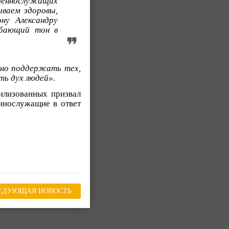
военнослужащих
ываем здоровы,
ну Александру
обающий тон в
ьно поддержать тех,
ть дух людей».
илизованных призвал
еннослужащие в ответ
ЕДУЮЩАЯ НОВОСТЬ