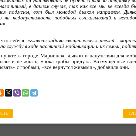
изованных он участвовать не будет. А так за отправку 
агочинный, в данном случае, так как все мы не всегда б
ся подмены, вот был молодой дьякон направлен. Дьяко
но на недопустимость подобных высказываний и непод
и».
 что сейчас
«главная задача священнослужителей - морал
ную службу в ходе частичной мобилизации и их семьи, подня
 пункте в городе Мариинске дьякон в напутствии для моб
ться» и не ждать, «пока гробы придут». Возмущённые во
ывать» с гробами, «все вернутся живыми», добавили они.
СТЬ
СЛ