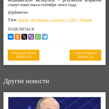
медицинскую экспертизу – результаты вскрытия
станут известны в сентябре этого года.
@pdmnews
Тэги:
врачи
,
медицина
,
скандал
,
СКР
,
Турция
ПОДЕЛИТЬСЯ
ПРЕДЫДУЩАЯ
СЛЕДУЮЩАЯ
НОВОСТЬ
НОВОСТЬ
Другие новости