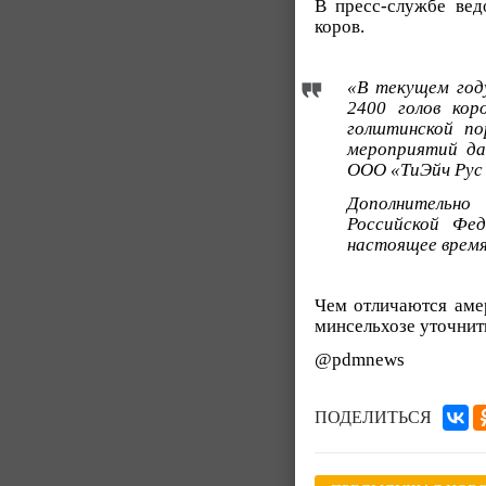
В пресс-службе вед
коров.
«В текущем год
2400 голов ко
голштинской по
мероприятий да
ООО «ТиЭйч Рус
Дополнительно
Российской Фе
настоящее врем
Чем отличаются амер
минсельхозе уточнить
@pdmnews
ПОДЕЛИТЬСЯ