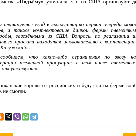
омства
«Подъёму»
уточнили, что из США организуют до
у планируется ввод в эксплуатацию первой очереди мол
ров, а также комплектование данной фермы племенн
роды, завезёнными из США. Вопросы по реализации и
нного проекта находятся исключительно в компетенции 
 Калужский».
 сообщаем, что какие-либо ограничения по ввозу н
дерации племенной продукции: в том числе племенны
я отсутствуют».
иканские коровы от российских и будут ли на ферме воо
 не смогли.