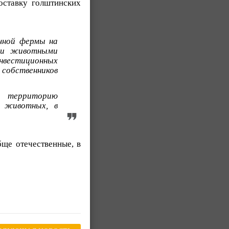
ставку голштинских
очной фермы на
ыми животными
нвестиционных
собственников
а территорию
х животных, в
бще отечественные, в