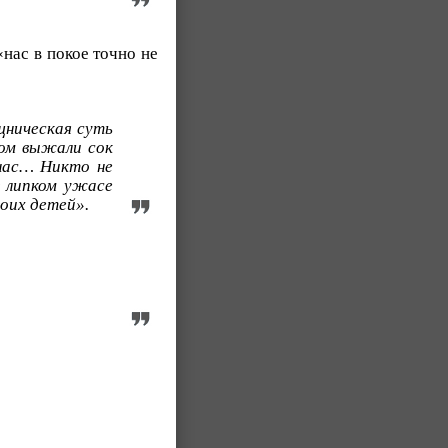
нас в покое точно не
щническая суть
дом выжали сок
 нас… Никто не
в липком ужасе
оих детей».