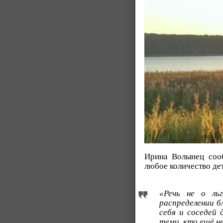
Ирина Волынец со
любое количество де
«Речь не о ль
распределении б
себя и соседей 
теми, кто ещё н