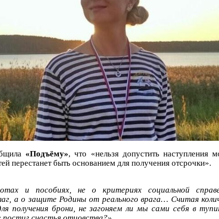
общила
«Подъёму»
, что «нельзя допустить наступления м
тей перестанет быть основанием для получения отсрочки».
готах и пособиях, не о критериях социальной справ
лаг, а о защите Родины от реального врага… Считая коли
для получения брони, не загоняем ли мы сами себя в туп
е постиг счастья отцовства?»