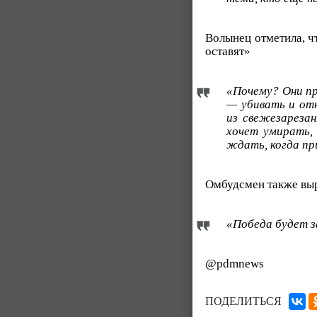
Волынец отметила, ч
оставят»
«Почему? Они пр
— убивать и отн
из свежезарезан
хочет умирать, 
ждать, когда пр
Омбудсмен также выра
«Победа будет з
@pdmnews
ПОДЕЛИТЬСЯ