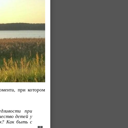
омента, при котором
едливости при
чество детей у
ик? Как быть с