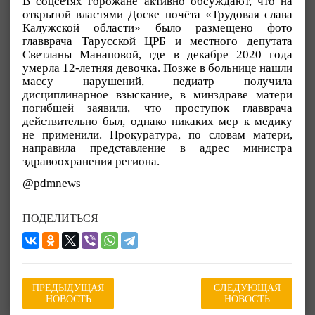
В соцсетях горожане активно обсуждают, что на
открытой властями Доске почёта «Трудовая слава
Калужской области» было размещено фото
главврача Тарусской ЦРБ и местного депутата
Светланы Манаповой, где в декабре 2020 года
умерла 12-летняя девочка. Позже в больнице нашли
массу нарушений, педиатр получила
дисциплинарное взыскание, в минздраве матери
погибшей заявили, что проступок главврача
действительно был, однако никаких мер к медику
не применили. Прокуратура, по словам матери,
направила представление в адрес министра
здравоохранения региона.
@pdmnews
ПОДЕЛИТЬСЯ
ПРЕДЫДУЩАЯ
СЛЕДУЮЩАЯ
НОВОСТЬ
НОВОСТЬ