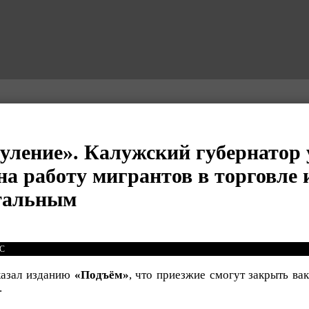
нуление». Калужский губернатор 
 на работу мигрантов в торговле
отальным
СС
казал изданию
«Подъём»
, что приезжие смогут закрыть вак
.