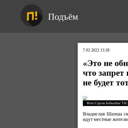
Подъём
7.02.2022 13:28
«Это не об
что запрет
не будет т
Фото Сергея Бобылёва/ ТА
Владислав Шапша с
идут местные жители