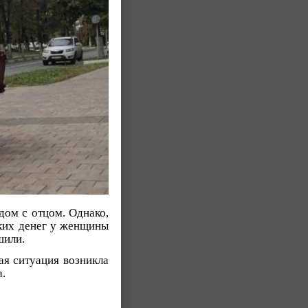
дом с отцом. Однако,
аких денег у женщины
шили.
ая ситуация возникла
.