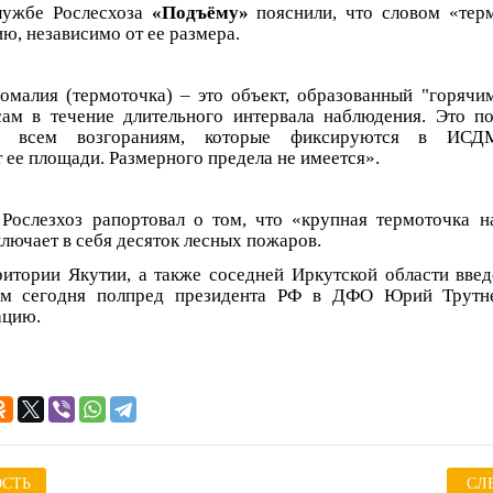
лужбе Рослесхоза
«Подъёму»
пояснили, что словом «тер
, независимо от ее размера.
омалия (термоточка) – это объект, образованный "горячи
ам в течение длительного интервала наблюдения. Это по
о всем возгораниям, которые фиксируются в ИСДМ
 ее площади. Размерного предела не имеется».
Рослезхоз рапортовал о том, что «крупная термоточка н
лючает в себя десяток лесных пожаров.
ритории Якутии, а также соседней Иркутской области вв
м сегодня полпред президента РФ в ДФО Юрий Трутн
ацию.
СТЬ
СЛ