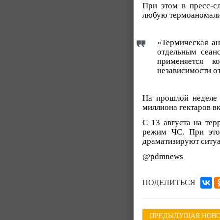
При этом в пресс-с
любую термоаномалию
«Термическая ан
отдельным сеанс
применяется к
независимости от
На прошлой неделе 
миллиона гектаров вк
С 13 августа на тер
режим ЧС. При это
драматизируют ситу
@pdmnews
ПОДЕЛИТЬСЯ
ПРЕДЫДУЩАЯ НОВО