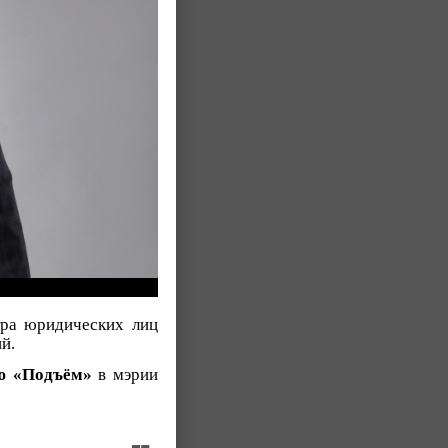
тра юридических лиц
й.
ю «Подъём»
в мэрии