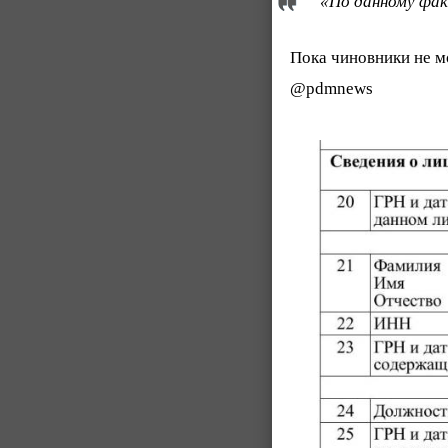
«По данному фак
Пока чиновники не м
@pdmnews