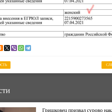
СТЬ
СЛ
сти
Гришковец призвал сурово нак