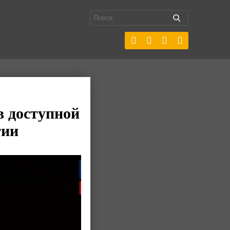
в доступной
тии