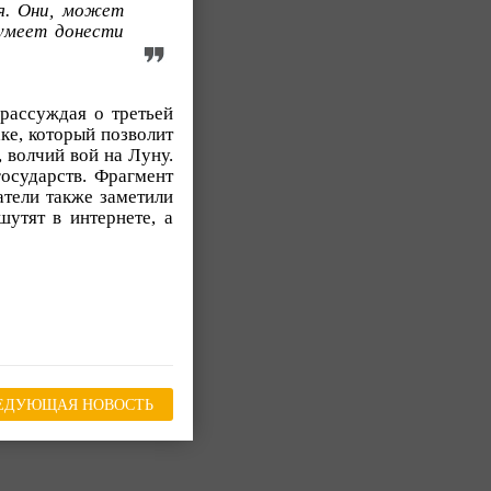
я. Они, может
 умеет донести
рассуждая о третьей
ке, который позволит
, волчий вой на Луну.
государств. Фрагмент
атели также заметили
шутят в интернете, а
ЕДУЮЩАЯ НОВОСТЬ