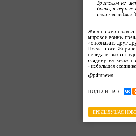
Зрителям не ин
быть, и верные
свой месседж в 
Жириновский завыл 
мировой войне, пред
«опознавать друг дру
После этого Жиринов
передачи вызвал бур
ссадину на виске по
«небольшая ссадинка
@pdmnews
ПОДЕЛИТЬСЯ
ПРЕДЫДУЩАЯ НОВО