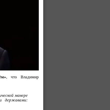
ём»
, что Владимир
ической манере
и державами: