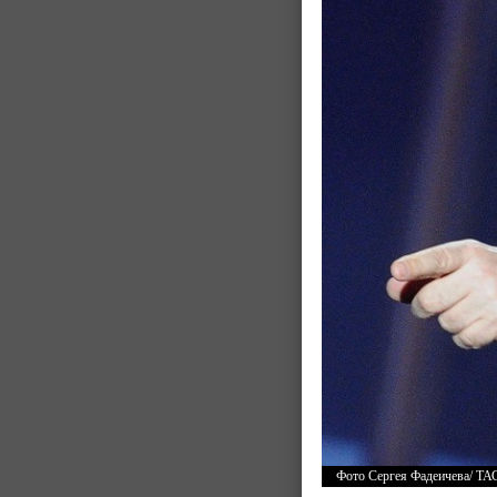
Фото Сергея Фадеичева/ ТА