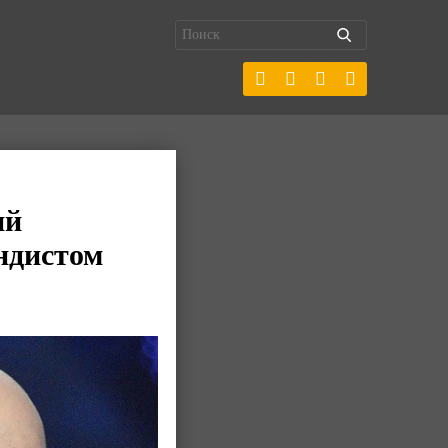
ий
ндистом