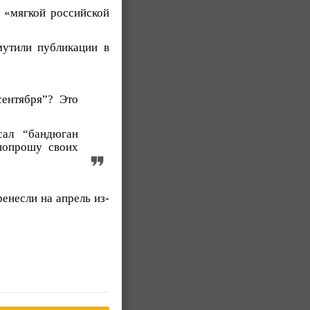
м «мягкой российской
утили публикации в
сентября”? Это
сал “бандюган
попрошу своих
енесли на апрель из-