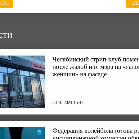
СТЬ
СЛ
сти
Челябинский стрип-клуб поме
после жалоб и.о. мэра на «гал
женщин» на фасаде
28.10.2024 15:47
Федерация волейбола готова р
дисциплинарной комиссии обви