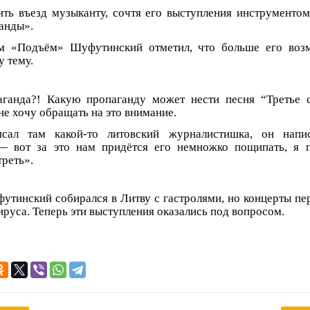
ить въезд музыканту, сочтя его выступления инструменто
анды».
ем «Подъём» Шуфутинский отметил, что больше его возм
у тему.
аганда?! Какую пропаганду может нести песня “Третье 
 не хочу обращать на это внимание.
сал там какой-то литовский журналистишка, он напи
 вот за это нам придётся его немножко пощипать, я 
реть».
тинский собирался в Литву с гастролями, но концерты пер
ируса. Теперь эти выступления оказались под вопросом.