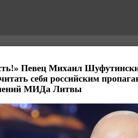
сть!» Певец Михаил Шуфутинск
считать себя российским пропага
инений МИДа Литвы