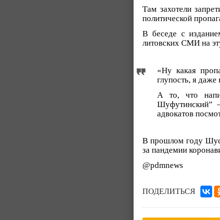
Там захотели запрет
политической пропаг
В беседе с издани
литовских СМИ на эт
«Ну какая проп
глупость, я даже
А то, что напи
Шуфутинский” —
адвокатов посмот
В прошлом году Шуфу
за пандемии коронав
@pdmnews
ПОДЕЛИТЬСЯ